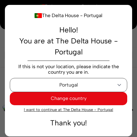
×
Está a comprar em
Portugal
The Delta House - Portugal
⚡ -15% em TODA a Loja
Código:
ESPECIAL15
Hello!
You are at The Delta House -
Pesquisar...
Portugal
If this is not your location, please indicate the
country you are in.
Cafés
Cápsulas
Seleção
Cápsulas de Café
Delta Q Breakfast emb. 10 cápsulas
Change country
I want to continue at The Delta House - Portugal
Thank you!