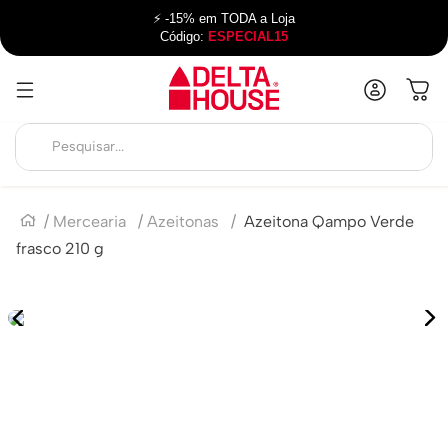
⚡ -15% em TODA a Loja
Código:
ESPECIAL15
Mercearia
Azeitonas
Azeitona Qampo Verde
frasco 210 g