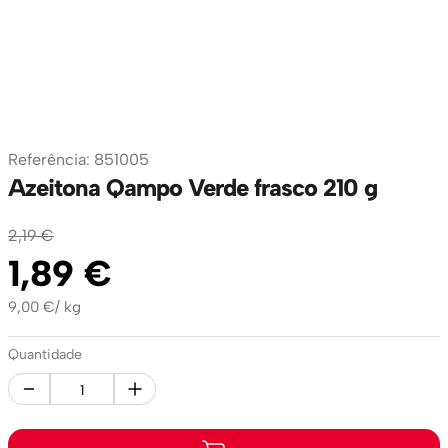
Referência
:
851005
Azeitona Qampo Verde frasco 210 g
2
,
19
€
1
,
89
€
9,00
€
/
kg
Quantidade