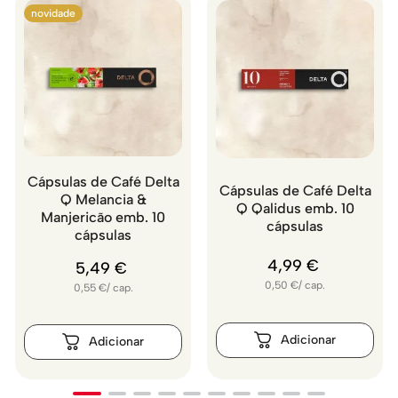
novidade
Cápsulas de Café Delta
Cápsulas de Café Delta
Q Melancia &
Q Qalidus emb. 10
Manjericão emb. 10
cápsulas
cápsulas
4
,
99
€
5
,
49
€
0,50
€
/
cap.
0,55
€
/
cap.