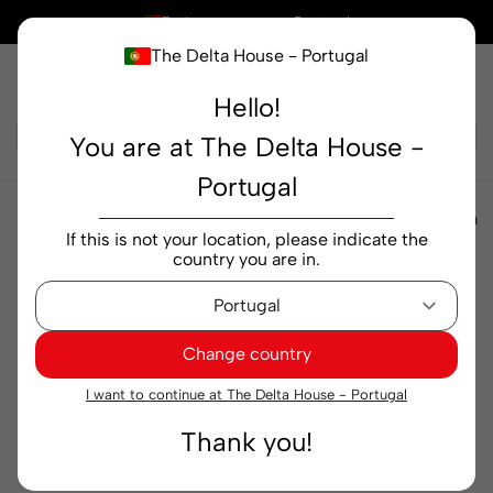
×
Está a comprar em
Portugal
The Delta House - Portugal
Hello!
Pesquisar...
You are at The Delta House -
Portugal
Chás e Infusões
Chás
Chá Tetley Verde Matcha
If this is not your location, please indicate the
emb. 20 saquetas
country you are in.
Change country
I want to continue at The Delta House - Portugal
Thank you!