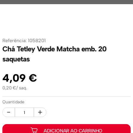
Referência
:
1058201
Chá Tetley Verde Matcha emb. 20
saquetas
4
,
09
€
0,20
€
/
saq.
Quantidade