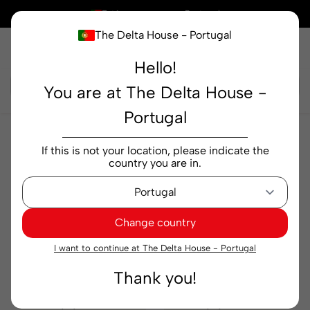
×
Está a comprar em
Portugal
The Delta House - Portugal
Hello!
Pesquisar...
You are at The Delta House -
Portugal
Delta Q
If this is not your location, please indicate the
Delta Q
country you are in.
Relevância
Filtrar
Change country
I want to continue at The Delta House - Portugal
Thank you!
Cápsulas de Café
Cápsulas de Café
Delta Q Qalidus emb.
Delta Q Qalidus emb.