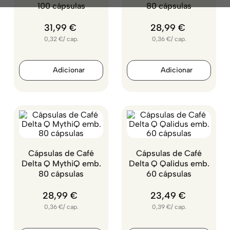
100 cápsulas
80 cápsulas
31
,
99
€
28
,
99
€
0,32
€
/
cap.
0,36
€
/
cap.
Cápsulas de Café
Cápsulas de Café
Delta Q MythiQ emb.
Delta Q Qalidus emb.
80 cápsulas
60 cápsulas
28
,
99
€
23
,
49
€
0,36
€
/
cap.
0,39
€
/
cap.