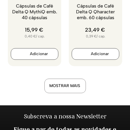
Cápsulas de Café
Cápsulas de Café
Delta Q MythiQ emb.
Delta Q Qharacter
40 cápsulas
emb. 60 cápsulas
15
,
99
€
23
,
49
€
0,40
€
/
cap.
0,39
€
/
cap.
MOSTRAR MAIS
Subscreva a nossa Newsletter
Fique a par de todas as novidades e