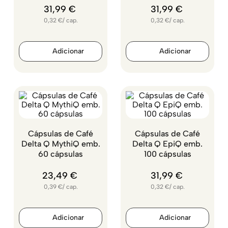
31
,
99
€
31
,
99
€
0,32
€
/
cap.
0,32
€
/
cap.
Cápsulas de Café
Cápsulas de Café
Delta Q MythiQ emb.
Delta Q EpiQ emb.
60 cápsulas
100 cápsulas
23
,
49
€
31
,
99
€
0,39
€
/
cap.
0,32
€
/
cap.