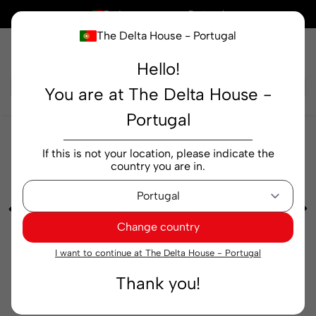
×
Está a comprar em
Portugal
The Delta House - Portugal
Hello!
Pesquisar...
You are at The Delta House -
Portugal
Chás e Infusões
Infusões
Infusão Tetley Super
If this is not your location, please indicate the
Tea Sweet Dreams emb. 20 saquetas
country you are in.
Change country
I want to continue at The Delta House - Portugal
Thank you!