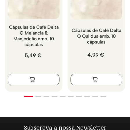
Cápsulas de Café Delta
Cápsulas de Café Delta
Q Melancia &
Q Qalidus emb. 10
Manjericão emb. 10
cápsulas
cápsulas
4
,
99
€
5
,
49
€
Subscreva a nossa Newsletter