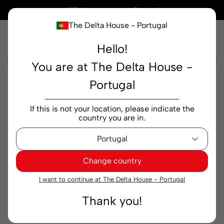
×
Está a comprar em
Portugal
The Delta House - Portugal
Hello!
Pesquisar...
You are at The Delta House -
Portugal
Bebidas
Vinhos
Vinho do Porto
If this is not your location, please indicate the
Vinho do Porto
country you are in.
Relevância
Filtrar
Change country
I want to continue at The Delta House - Portugal
Thank you!
Vinho do Porto Quinta
da Vacaria LBV 2018