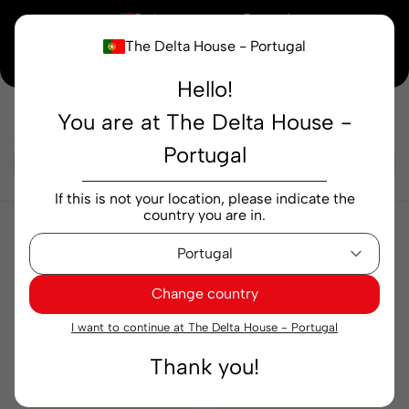
×
Está a comprar em
Portugal
The Delta House - Portugal
⚡ -15% em TODA a Loja
Código:
ESPECIAL15
Hello!
You are at The Delta House -
Pesquisar...
Portugal
If this is not your location, please indicate the
country you are in.
Bebidas
Vinhos
Vinhos
Change country
Relevância
Filtrar
I want to continue at The Delta House - Portugal
Thank you!