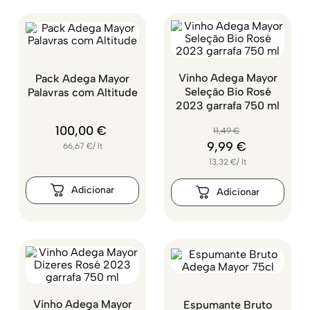
Vinho Adega Mayor
Pack Adega Mayor
Seleção Bio Rosé
Palavras com Altitude
2023 garrafa 750 ml
100
,
00
€
11
,
49
€
9
,
99
€
66,67
€
/
lt
13,32
€
/
lt
Vinho Adega Mayor
Espumante Bruto