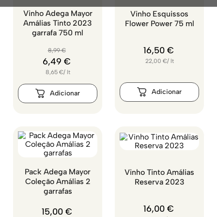
Vinho Adega Mayor
Vinho Esquissos
Amálias Tinto 2023
Flower Power 75 ml
garrafa 750 ml
16
,
50
€
8
,
99
€
6
,
49
€
22,00
€
/
lt
8,65
€
/
lt
Pack Adega Mayor
Vinho Tinto Amálias
Coleção Amálias 2
Reserva 2023
garrafas
16
,
00
€
15
,
00
€