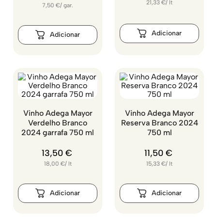
21,33
€
/
lt
7,50
€
/
gar.
Vinho Adega Mayor
Vinho Adega Mayor
Verdelho Branco
Reserva Branco 2024
2024 garrafa 750 ml
750 ml
13
,
50
€
11
,
50
€
18,00
€
/
lt
15,33
€
/
lt