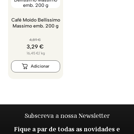
Café Moído Bellissimo
Massimo emb. 200 g
4
,
89
€
3
,
29
€
16,45
€
/
kg
Subscreva a nossa Newsletter
Fique a par de todas as novidades e