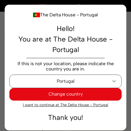
×
Está a comprar em
Portugal
The Delta House - Portugal
Hello!
Pesquisar...
You are at The Delta House -
Portugal
Bellissimo
If this is not your location, please indicate the
Bellissimo
country you are in.
Relevância
Filtrar
Change country
I want to continue at The Delta House - Portugal
Thank you!
Cápsulas de Café
Cápsulas de Café
Bellissimo Supremo
Bellissimo Intenso